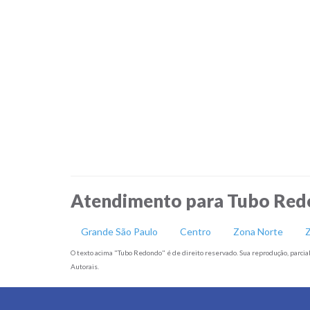
Atendimento para Tubo Redo
Grande São Paulo
Centro
Zona Norte
Z
O texto acima "Tubo Redondo" é de direito reservado. Sua reprodução, parcial 
Autorais.