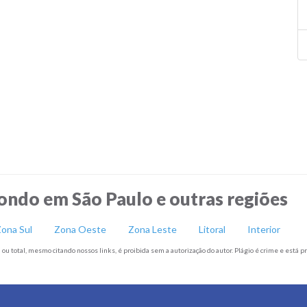
ndo em São Paulo e outras regiões
ona Sul
Zona Oeste
Zona Leste
Litoral
Interior
ou total, mesmo citando nossos links, é proibida sem a autorização do autor. Plágio é crime e está pr