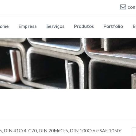
con
ome
Empresa
Serviços
Produtos
Portfólio
B
VS5, DIN 41Cr4, C70, DIN 20MnCr5, DIN 100Cr6 e SAE 1050?