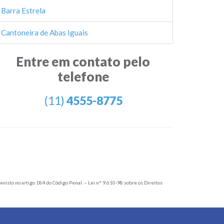
Barra Estrela
Cantoneira de Abas Iguais
Entre em contato pelo
telefone
(11)
4555-8775
evisto no artigo 184 do Código Penal. – Lei n° 9.610-98 sobre os Direitos