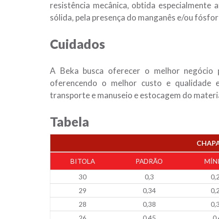
resistência mecânica, obtida especialmente
sólida, pela presença do manganês e/ou fósfor
Cuidados
A Beka busca oferecer o melhor negócio
oferencendo o melhor custo e qualidade 
transporte e manuseio e estocagem do materia
Tabela
CHAPA
BITOLA
PADRÃO
MÍN
30
0,3
0,
29
0,34
0,
28
0,38
0,
26
0,45
0,