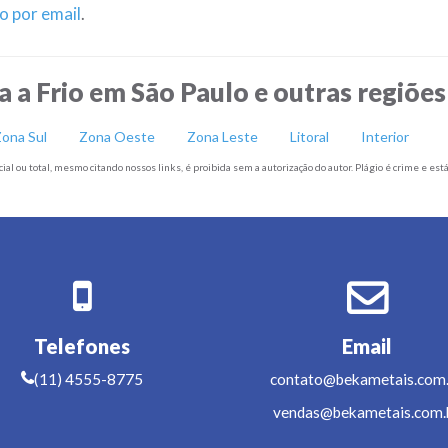
o por email
.
 a Frio em São Paulo e outras regiões
ona Sul
Zona Oeste
Zona Leste
Litoral
Interior
ial ou total, mesmo citando nossos links, é proibida sem a autorização do autor. Plágio é crime e est
Telefones
Email
(11) 4555-8775
contato@bekametais.com.
vendas@bekametais.com.