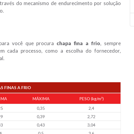
 através do mecanismo de endurecimento por solução
o.
 para você que procura
chapa fina a frio
, sempre
em cada processo, como a escolha do fornecedor,
l.
S FINAS A FRIO
IMA
MÁXIMA
PESO (kg/m²)
25
0,35
2,4
29
0,39
2,72
33
0,43
3,04
4
0,5
3,6