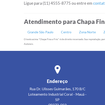
Ligue para (11) 4555-8775 ou entre em
contat
Atendimento para Chapa Fina
Grande São Paulo
Centro
Zona Norte
Z
O texto acima "Chapa Fina a Frio" é de direito reservado. Sua reprodução, parc
Autorais.
Endereço
Rua Dr. Ulisses Guimarães, 170 B/C
Loteamento Industrial Coral
-
Mauá
-
SP