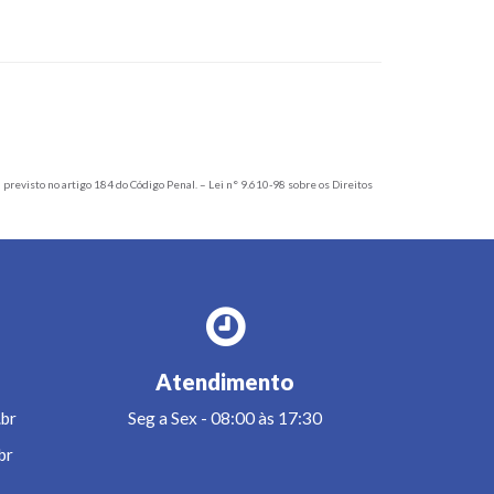
á previsto no artigo 184 do Código Penal. – Lei n° 9.610-98 sobre os Direitos
Atendimento
br
Seg a Sex - 08:00 às 17:30
br