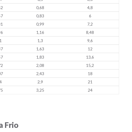
52
0,68
4,8
67
0,83
6
81
0,99
7,2
96
1,16
8,48
1
1,3
9,6
37
1,63
12
57
1,83
13,6
72
2,08
15,2
07
2,43
18
4
2,9
21
75
3,25
24
a Frio