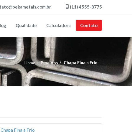
tato@bekametais.com.br
(11) 4555-8775
log
Qualidade
Calculadora
Contato
Home
Produtos
Chapa Fina a Frio
Chapa Fina a Frio