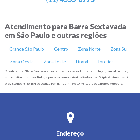
Atendimento para Barra Sextavada
em São Paulo e outras regiões
Grande São Paulo
Centro
Zona Norte
Zona Sul
Zona Oeste
Zona Leste
Litoral
Interior
O texto acima "Barra Sextavada" é de direito reservado. Sua reprodução, parcial ou total,
mesmo citando nossos links, é proibida sem a autorização do autor. Plágio é crime e está
previsto no artigo 184 do Código Penal. – Lei n° 9.610-98 sobre os Direitos Autorais.
Endereço